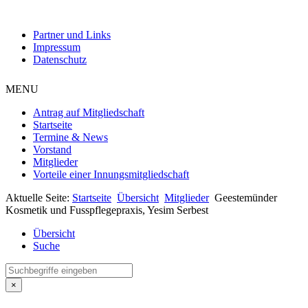
Partner und Links
Impressum
Datenschutz
MENU
Antrag auf Mitgliedschaft
Startseite
Termine & News
Vorstand
Mitglieder
Vorteile einer Innungsmitgliedschaft
Aktuelle Seite:
Startseite
Übersicht
Mitglieder
Geestemünder
Kosmetik und Fusspflegepraxis, Yesim Serbest
Übersicht
Suche
×